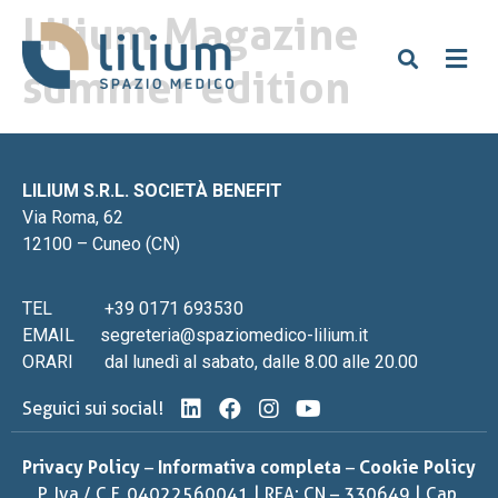
Lilium Magazine
summer edition
LILIUM S.R.L. SOCIETÀ BENEFIT
Via Roma, 62
12100 – Cuneo (CN)
TEL
+39 0171 693530
EMAIL
segreteria@spaziomedico-lilium.it
ORARI
dal lunedì al sabato, dalle 8.00 alle 20.00
Seguici sui social!
Privacy Policy
–
Informativa completa
–
Cookie Policy
P. Iva / C.F. 04022560041 | REA: CN – 330649 | Cap.