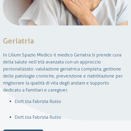
Geriatria
In Lilium Spazio Medico il medico Geriatra si prende cura
della salute nell’età avanzata con un approccio
personalizzato: valutazione geriatrica completa, gestione
La neurochirurgia è una disciplina medico-chirurgica che si
delle patologie croniche, prevenzione e riabilitazione per
occupa della diagnosi e del trattamento delle patologie a
migliorare la qualità di vita degli anziani e supporto
carcio del sistema nervoso centrale e periferico.
dedicato a familiari e caregiver.
In Lilium, si effettuano visite ambulatoriali per condizioni
come lombalgia, sciatalgia, ernie e scoliosi. Nei casi più
Dott.ssa Fabrizia Russo
gravi, quali deficit neurologici o patologie oncologiche,
vengono proposte soluzioni chirurgiche personalizzate, con
Dott.ssa Fabrizia Russo
un’attenzione particolare all’uso di tecniche mininvasive e
alla cura del recupero post-operatorio.