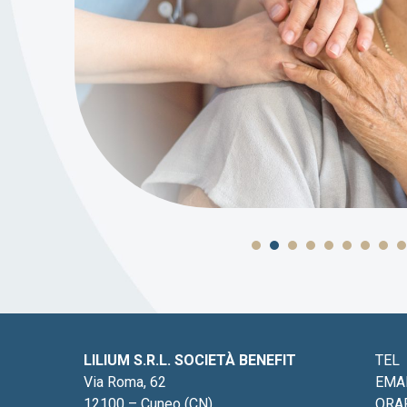
LILIUM S.R.L. SOCIETÀ BENEFIT
TEL
Via Roma, 62
EMA
12100 – Cuneo (CN)
ORA