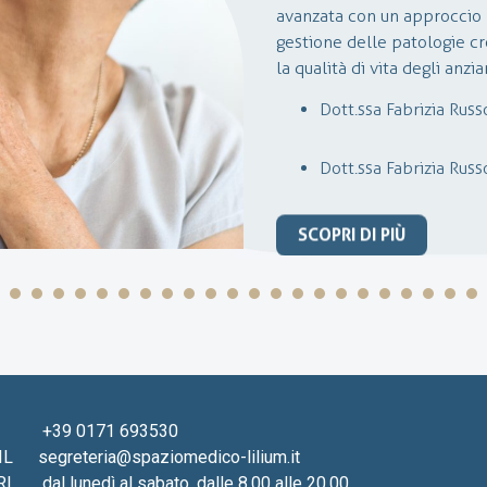
avanzata con un approccio 
diagnosi e del trattamento 
gestione delle patologie cr
centrale e periferico.
la qualità di vita degli anzi
In Lilium, si effettuano vis
sciatalgia, ernie e scoliosi. 
Dott.ssa Fabrizia Russ
patologie oncologiche, ven
con un’attenzione particola
Dott.ssa Fabrizia Russ
recupero post-operatorio.
SCOPRI DI PIÙ
+39 0171 693530
IL
segreteria@spaziomedico-lilium.it
RI
dal lunedì al sabato, dalle 8.00 alle 20.00