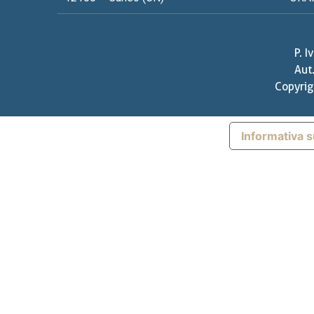
P. 
Aut
Copyrig
Informativa s