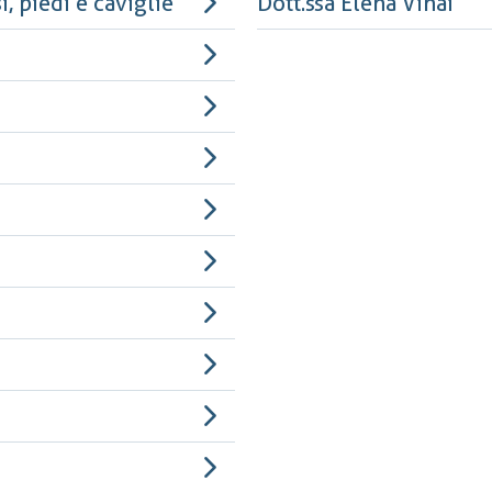
, piedi e caviglie
Dott.ssa Elena Vinai