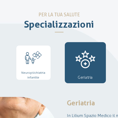
PER LA TUA SALUTE
Specializzazioni
Neuropsichiatria
Geriatria
infantile
Geriatria
In Lilium Spazio Medico il 
La neurochirurgia è una dis