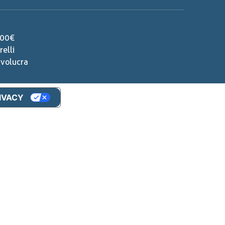
000€
elli
nvolucra
RIVACY