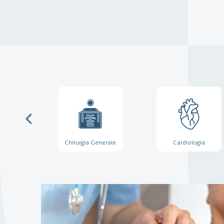
axillo
Chirurgia Generale
Cardiologia
e