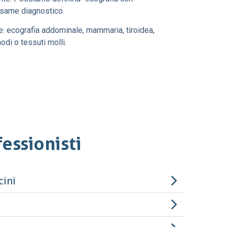
esame diagnostico.
are: ecografia addominale, mammaria, tiroidea,
odi o tessuti molli.
essionisti
cini