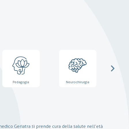
Pedagogia
Neurochirurgia
Medic
medico Geriatra si prende cura della salute nell’età
ciplina medico-chirurgica che si occupa della