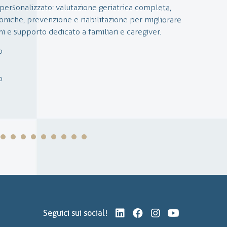
personalizzato: valutazione geriatrica completa,
delle patologie a carcio del sistema nervoso
oniche, prevenzione e riabilitazione per migliorare
ani e supporto dedicato a familiari e caregiver.
ite ambulatoriali per condizioni come lombalgia,
Nei casi più gravi, quali deficit neurologici o
o
gono proposte soluzioni chirurgiche personalizzate,
re all’uso di tecniche mininvasive e alla cura del
o
Seguici sui social!