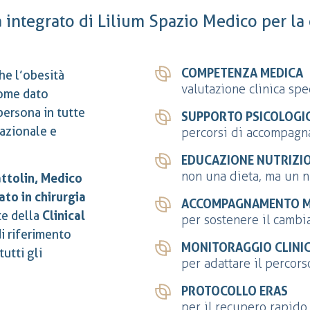
integrato di Lilium Spazio Medico per la 
COMPETENZA MEDICA
he l’obesità
valutazione clinica spe
come dato
persona in tutte
SUPPORTO PSICOLOGI
lazionale e
percorsi di accompagn
EDUCAZIONE NUTRIZI
non una dieta, ma un n
ttolin, Medico
to in chirurgia
ACCOMPAGNAMENTO M
te della
Clinical
per sostenere il camb
i riferimento
MONITORAGGIO CLINI
utti gli
per adattare il percors
PROTOCOLLO ERAS
per il recupero rapido 