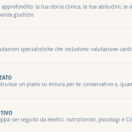
 approfondito: la tua storia clinica, le tue abitudini, le
senza giudizio.
utazioni specialistiche che includono: valutazione card
nnografia (per eventuali disturbi del sonno), colloqui p
ZZATO
ostruisce un piano su misura per te: conservativo o, quan
o e pensato per durare nel tempo.
TTIVO
ppa: sei seguito da medici, nutrizionisti, psicologi e Cl
evi un accompagnamento reale.