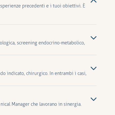
 esperienze precedenti e i tuoi obiettivi. È
iologica, screening endocrino-metabolico,
sicologici e pianificazione nutrizionale
do indicato, chirurgico. In entrambi i casi,
inical Manager che lavorano in sinergia.