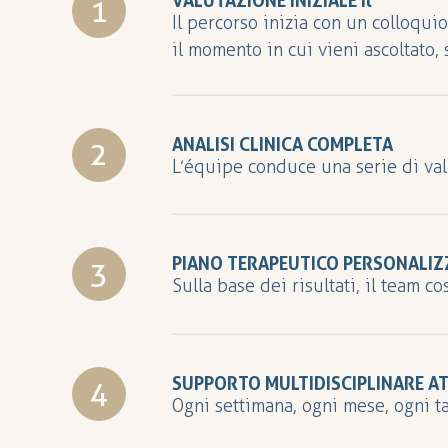
VALUTAZIONE INIZIALE Il
Il percorso inizia con un colloquio
il momento in cui vieni ascoltato, 
ANALISI CLINICA COMPLETA
L’équipe conduce una serie di val
valutazione neurologica con poliso
personalizzata.
PIANO TERAPEUTICO PERSONALI
Sulla base dei risultati, il team c
il percorso è integrato, coordinat
SUPPORTO MULTIDISCIPLINARE A
Ogni settimana, ogni mese, ogni ta
Non ricevi solo indicazioni — ric