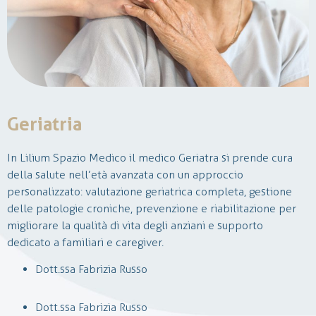
Geriatria
In Lilium Spazio Medico il medico Geriatra si prende cura
della salute nell’età avanzata con un approccio
personalizzato: valutazione geriatrica completa, gestione
La neurochirurgia è una disciplina medico-chirurgica che si
delle patologie croniche, prevenzione e riabilitazione per
occupa della diagnosi e del trattamento delle patologie a
migliorare la qualità di vita degli anziani e supporto
carcio del sistema nervoso centrale e periferico.
dedicato a familiari e caregiver.
In Lilium, si effettuano visite ambulatoriali per condizioni
come lombalgia, sciatalgia, ernie e scoliosi. Nei casi più
Dott.ssa Fabrizia Russo
gravi, quali deficit neurologici o patologie oncologiche,
vengono proposte soluzioni chirurgiche personalizzate, con
Dott.ssa Fabrizia Russo
un’attenzione particolare all’uso di tecniche mininvasive e