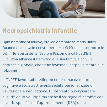
Neuropsichiatria infantile
La neurochirurgia è una disciplina medico-chirurgica che si
Ogni bambino si muove, cresce e impara in modo unico.
occupa della diagnosi e del trattamento delle patologie a
Quando qualcosa in questo percorso richiede un supporto in
carcio del sistema nervoso centrale e periferico.
più, il Terapista della Neuro e Psicomotricità dell’Età
In Lilium, si effettuano visite ambulatoriali per condizioni
Evolutiva affianca il bambino e la sua famiglia con un
come lombalgia, sciatalgia, ernie e scoliosi. Nei casi più
approccio globale, che tiene insieme il corpo, la mente e le
gravi, quali deficit neurologici o patologie oncologiche,
relazioni.
vengono proposte soluzioni chirurgiche personalizzate, con
un’attenzione particolare all’uso di tecniche mininvasive e
Il TNPEE lavora sullo sviluppo delle capacità motorie,
alla cura del recupero post-operatorio.
cognitive e sociali attraverso sedute personalizzate di
valutazione e rieducazione. L’intervento può riguardare
disturbi dello sviluppo ma anche il sostegno ai bambini con
disturbi specifici dell’apprendimento (DSA) o bisogni