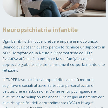
Neuropsichiatria infantile
La neurochirurgia è una disciplina medico-chirurgica che si
Ogni bambino si muove, cresce e impara in modo unico.
occupa della diagnosi e del trattamento delle patologie a
Quando qualcosa in questo percorso richiede un supporto in
carcio del sistema nervoso centrale e periferico.
più, il Terapista della Neuro e Psicomotricità dell’Età
In Lilium, si effettuano visite ambulatoriali per condizioni
Evolutiva affianca il bambino e la sua famiglia con un
come lombalgia, sciatalgia, ernie e scoliosi. Nei casi più
approccio globale, che tiene insieme il corpo, la mente e le
gravi, quali deficit neurologici o patologie oncologiche,
relazioni.
vengono proposte soluzioni chirurgiche personalizzate, con
un’attenzione particolare all’uso di tecniche mininvasive e
Il TNPEE lavora sullo sviluppo delle capacità motorie,
alla cura del recupero post-operatorio.
cognitive e sociali attraverso sedute personalizzate di
valutazione e rieducazione. L’intervento può riguardare
disturbi dello sviluppo ma anche il sostegno ai bambini con
disturbi specifici dell’apprendimento (DSA) o bisogni