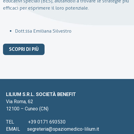
educativi speciali (BES), aiutandoli a trovare le strategie più
efficaci per esprimere il loro potenziale.
Dott.ssa Emiliana Silvestro
SCOPRI DI PIÙ
LILIUM S.R.L. SOCIETÀ BENEFIT
Via Roma, 62
12100 – Cuneo (CN)
TEL
+39 0171 693530
EMAIL
segreteria@spaziomedico-lilium.it