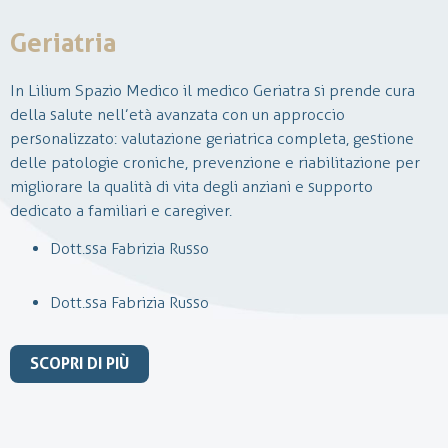
Geriatria
In Lilium Spazio Medico il medico Geriatra si prende cura
della salute nell’età avanzata con un approccio
personalizzato: valutazione geriatrica completa, gestione
La neurochirurgia è una disciplina medico-chirurgica che si
delle patologie croniche, prevenzione e riabilitazione per
occupa della diagnosi e del trattamento delle patologie a
migliorare la qualità di vita degli anziani e supporto
carcio del sistema nervoso centrale e periferico.
dedicato a familiari e caregiver.
In Lilium, si effettuano visite ambulatoriali per condizioni
come lombalgia, sciatalgia, ernie e scoliosi. Nei casi più
Dott.ssa Fabrizia Russo
gravi, quali deficit neurologici o patologie oncologiche,
vengono proposte soluzioni chirurgiche personalizzate, con
Dott.ssa Fabrizia Russo
un’attenzione particolare all’uso di tecniche mininvasive e
alla cura del recupero post-operatorio.
SCOPRI DI PIÙ