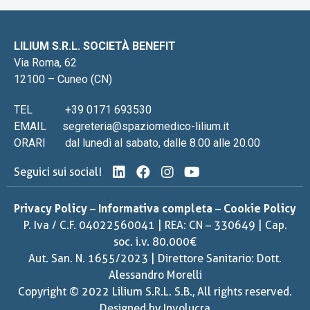
LILIUM S.R.L. SOCIETÀ BENEFIT
Via Roma, 62
12100 – Cuneo (CN)
TEL
+39 0171 693530
EMAIL
segreteria@spaziomedico-lilium.it
ORARI
dal lunedì al sabato, dalle 8.00 alle 20.00
Seguici sui social!
Privacy Policy
–
Informativa completa
–
Cookie Policy
P. Iva / C.F. 04022560041 | REA: CN – 330649 | Cap.
soc. i.v. 80.000€
Aut. San. N. 1655/2023 | Direttore Sanitario: Dott.
Alessandro Morelli
Copyright © 2022 Lilium S.R.L. S.B., All rights reserved.
Designed by
Involucra