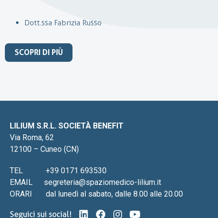
gravi, quali deficit neurologici o patologie oncologiche,
vengono proposte soluzioni chirurgiche personalizzate, con
Dott.ssa Fabrizia Russo
un’attenzione particolare all’uso di tecniche mininvasive e
alla cura del recupero post-operatorio.
SCOPRI DI PIÙ
LILIUM S.R.L. SOCIETÀ BENEFIT
Via Roma, 62
12100 – Cuneo (CN)
TEL
+39 0171 693530
EMAIL
segreteria@spaziomedico-lilium.it
ORARI
dal lunedì al sabato, dalle 8.00 alle 20.00
Seguici sui social!