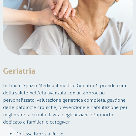
Geriatria
In Lilium Spazio Medico il medico Geriatra si prende cura
della salute nell’età avanzata con un approccio
personalizzato: valutazione geriatrica completa, gestione
La neurochirurgia è una disciplina medico-chirurgica che si
delle patologie croniche, prevenzione e riabilitazione per
occupa della diagnosi e del trattamento delle patologie a
migliorare la qualità di vita degli anziani e supporto
carcio del sistema nervoso centrale e periferico.
dedicato a familiari e caregiver.
In Lilium, si effettuano visite ambulatoriali per condizioni
come lombalgia, sciatalgia, ernie e scoliosi. Nei casi più
Dott.ssa Fabrizia Russo