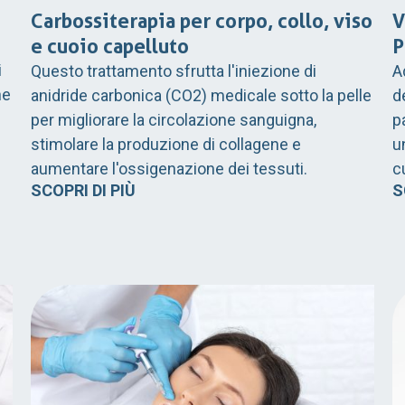
Carbossiterapia per corpo, collo, viso
V
e cuoio capelluto
P
i
Questo trattamento sfrutta l'iniezione di
Ad
ne
anidride carbonica (CO2) medicale sotto la pelle
d
per migliorare la circolazione sanguigna,
p
stimolare la produzione di collagene e
u
aumentare l'ossigenazione dei tessuti.
c
SCOPRI DI PIÙ
S