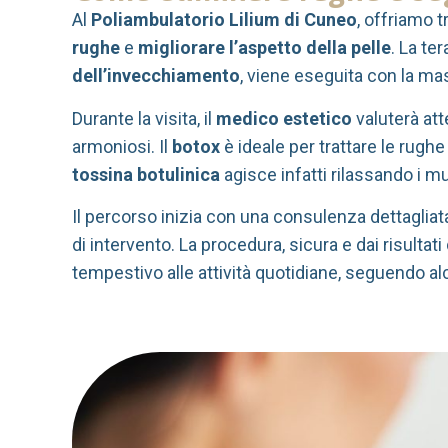
Al
Poliambulatorio Lilium di Cuneo
, offriamo 
rughe
e
migliorare l’aspetto della pelle
. La te
dell’invecchiamento
, viene eseguita con la ma
Durante la visita, il
medico estetico
valuterà att
armoniosi. Il
botox
è ideale per trattare le rughe 
tossina botulinica
agisce infatti rilassando i mu
Il percorso inizia con una consulenza dettagliat
di intervento. La procedura, sicura e dai risulta
tempestivo alle attività quotidiane, seguendo 