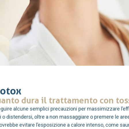
botox
anto dura il trattamento con tos
guire alcune semplici precauzioni per massimizzare l’effi
si o distendersi, oltre a non massaggiare o premere le are
 dovrebbe evitare l’esposizione a calore intenso, come saune