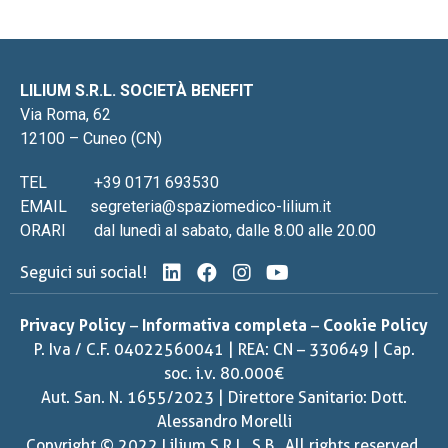
LILIUM S.R.L. SOCIETÀ BENEFIT
Via Roma, 62
12100 – Cuneo (CN)
TEL
+39 0171 693530
EMAIL
segreteria@spaziomedico-lilium.it
ORARI
dal lunedì al sabato, dalle 8.00 alle 20.00
Seguici sui social!
Privacy Policy
–
Informativa completa
–
Cookie Policy
P. Iva / C.F. 04022560041 | REA: CN – 330649 | Cap.
soc. i.v. 80.000€
Aut. San. N. 1655/2023 | Direttore Sanitario: Dott.
Alessandro Morelli
Copyright © 2022 Lilium S.R.L. S.B., All rights reserved.