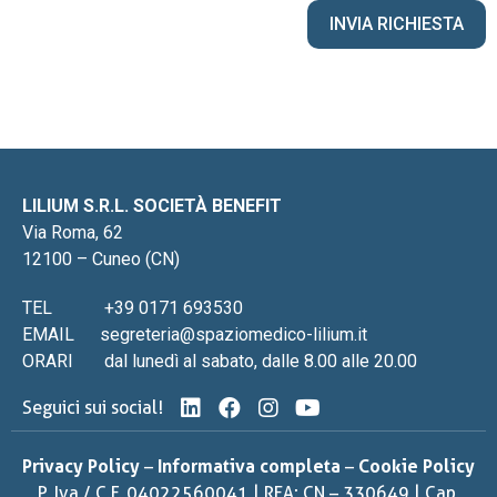
LILIUM S.R.L. SOCIETÀ BENEFIT
Via Roma, 62
12100 – Cuneo (CN)
TEL
+39 0171 693530
EMAIL
segreteria@spaziomedico-lilium.it
ORARI
dal lunedì al sabato, dalle 8.00 alle 20.00
Seguici sui social!
Privacy Policy
–
Informativa completa
–
Cookie Policy
P. Iva / C.F. 04022560041 | REA: CN – 330649 | Cap.