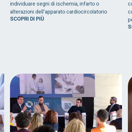
individuare segni di ischemia, infarto o
c
e
alterazioni dell'apparato cardiocircolatorio
c
SCOPRI DI PIÙ
p
S