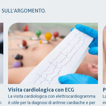
O SULL’ARGOMENTO.
Visita cardiologica con ECG
P
La visita cardiologica con elettrocardiogramma
L
i
è utile per la diagnosi di aritmie cardiache e per
i