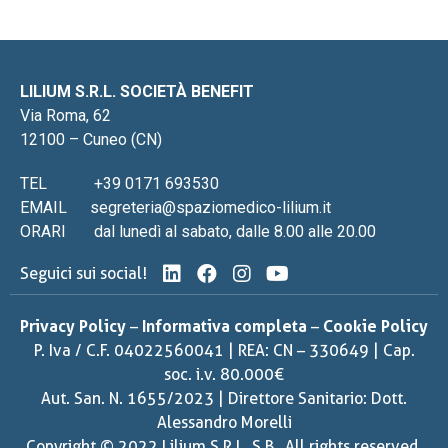
LILIUM S.R.L. SOCIETÀ BENEFIT
Via Roma, 62
12100 – Cuneo (CN)
TEL
+39 0171 693530
EMAIL
segreteria@spaziomedico-lilium.it
ORARI
dal lunedì al sabato, dalle 8.00 alle 20.00
Seguici sui social!
Privacy Policy
–
Informativa completa
–
Cookie Policy
P. Iva / C.F. 04022560041 | REA: CN – 330649 | Cap.
soc. i.v. 80.000€
Aut. San. N. 1655/2023 | Direttore Sanitario: Dott.
Alessandro Morelli
Copyright © 2022 Lilium S.R.L. S.B., All rights reserved.