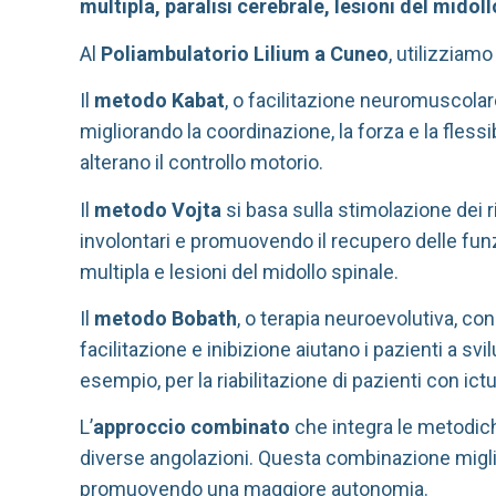
multipla, paralisi cerebrale, lesioni del mido
Al
Poliambulatorio Lilium a Cuneo
, utilizziam
Il
metodo Kabat
, o facilitazione neuromuscolar
migliorando la coordinazione, la forza e la flessi
alterano il controllo motorio.
Il
metodo Vojta
si basa sulla stimolazione dei r
involontari e promuovendo il recupero delle funzi
multipla e lesioni del midollo spinale.
Il
metodo Bobath
, o terapia neuroevolutiva, co
facilitazione e inibizione aiutano i pazienti a
esempio, per la riabilitazione di pazienti con ict
L’
approccio combinato
che integra le metodic
diverse angolazioni. Questa combinazione migliora
promuovendo una maggiore autonomia.