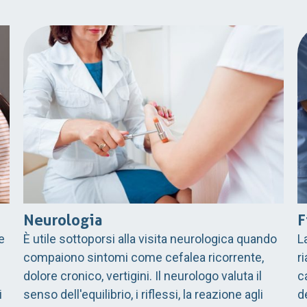
Neurologia
F
e
È utile sottoporsi alla visita neurologica quando
L
compaiono sintomi come cefalea ricorrente,
r
dolore cronico, vertigini. Il neurologo valuta il
c
i
senso dell'equilibrio, i riflessi, la reazione agli
d