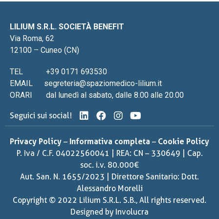
LILIUM S.R.L. SOCIETÀ BENEFIT
Via Roma, 62
12100 – Cuneo (CN)
TEL
+39 0171 693530
EMAIL
segreteria@spaziomedico-lilium.it
ORARI
dal lunedì al sabato, dalle 8.00 alle 20.00
Seguici sui social!
Privacy Policy
–
Informativa completa
–
Cookie Policy
P. Iva / C.F. 04022560041 | REA: CN – 330649 | Cap.
soc. i.v. 80.000€
Aut. San. N. 1655/2023 | Direttore Sanitario: Dott.
Alessandro Morelli
Copyright © 2022 Lilium S.R.L. S.B., All rights reserved.
Designed by
Involucra