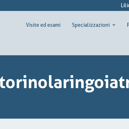
Lil
Visite ed esami
Specializzazioni
P
torinolaringoiat