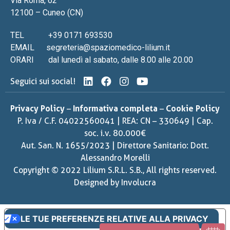
Via Roma, 62
12100 – Cuneo (CN)
TEL
+39 0171 693530
EMAIL
segreteria@spaziomedico-lilium.it
ORARI
dal lunedì al sabato, dalle 8.00 alle 20.00
Seguici sui social!
Privacy Policy
–
Informativa completa
–
Cookie Policy
P. Iva / C.F. 04022560041 | REA: CN – 330649 | Cap.
soc. i.v. 80.000€
Aut. San. N. 1655/2023 | Direttore Sanitario: Dott.
Alessandro Morelli
Copyright © 2022 Lilium S.R.L. S.B., All rights reserved.
Designed by
Involucra
LE TUE PREFERENZE RELATIVE ALLA PRIVACY