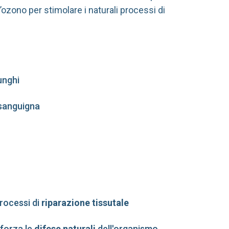
’ozono per stimolare i naturali processi di
funghi
 sanguigna
processi di
riparazione tissutale
fforza le
difese naturali
dell'organismo