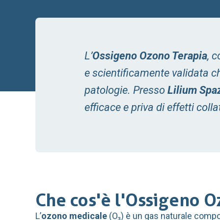
L’
Ossigeno Ozono Terapia
, 
e scientificamente validata che
patologie. Presso
Lilium Spa
efficace e priva di effetti col
Che cos'è l'Ossigeno O
L’
ozono medicale
(O₃) è un gas naturale compo