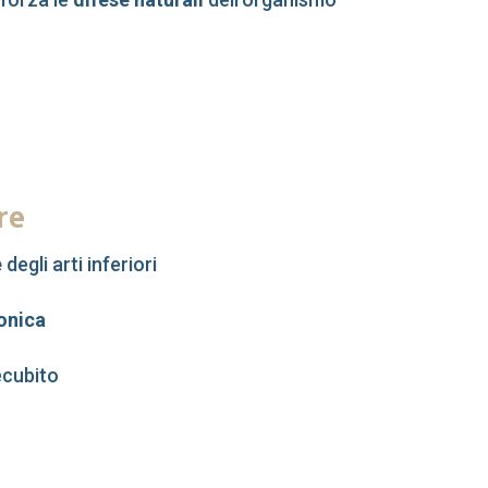
re
e
degli arti inferiori
onica
ecubito