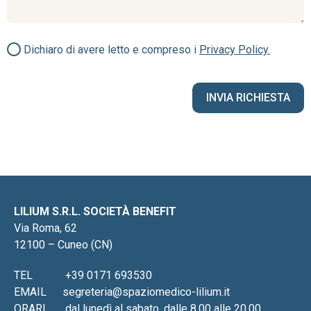
Dichiaro di avere letto e compreso i
Privacy Policy.
LILIUM S.R.L. SOCIETÀ BENEFIT
Via Roma, 62
12100 – Cuneo (CN)
TEL
+39 0171 693530
EMAIL
segreteria@spaziomedico-lilium.it
ORARI
dal lunedì al sabato, dalle 8.00 alle 20.00