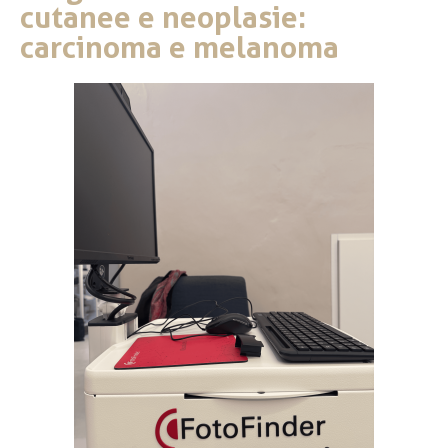
cutanee e neoplasie:
carcinoma e melanoma