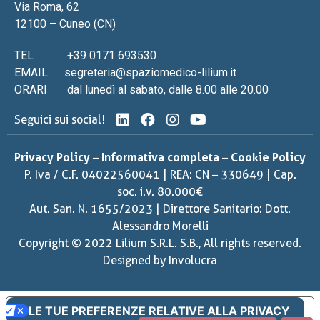
Via Roma, 62
12100 – Cuneo (CN)
TEL
+39 0171 693530
EMAIL
segreteria@spaziomedico-lilium.it
ORARI
dal lunedì al sabato, dalle 8.00 alle 20.00
Seguici sui social!
Privacy Policy
–
Informativa completa
–
Cookie Policy
P. Iva / C.F. 04022560041 | REA: CN – 330649 | Cap.
soc. i.v. 80.000€
Aut. San. N. 1655/2023 | Direttore Sanitario: Dott.
Alessandro Morelli
Copyright © 2022 Lilium S.R.L. S.B., All rights reserved.
Designed by
Involucra
LE TUE PREFERENZE RELATIVE ALLA PRIVACY