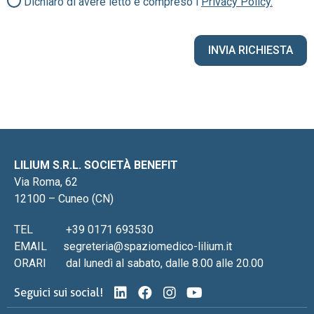
Dichiaro di avere letto e compreso i
Privacy Policy.
LILIUM S.R.L. SOCIETÀ BENEFIT
Via Roma, 62
12100 – Cuneo (CN)
TEL
+39 0171 693530
EMAIL
segreteria@spaziomedico-lilium.it
ORARI
dal lunedì al sabato, dalle 8.00 alle 20.00
Seguici sui social!