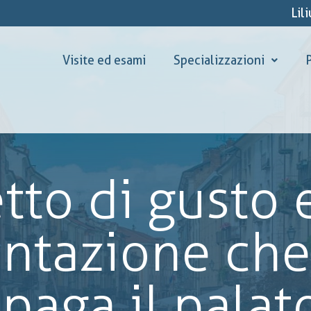
Lil
Visite ed esami
Specializzazioni
P
to di gusto e
ntazione che 
paga il palat