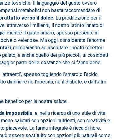
stanze tossiche. Il linguaggio del gusto ovvero
 scompensi metabolici non basta raccomandare di
prattutto verso il dolce
. La predilezione per il
attraverso i millenni, il nostro istinto innato di
gia, mentre il gusto amaro, spesso presente in
 nocive o velenose. Ma oggi, considerata l’enorme
ntari
, reimparando ad ascoltare i nostri recettori
palato, e anche quello dei più piccoli, ai cosiddetti
 maggior parte delle sostanze che ci fanno bene.
 ‘attraenti’, spesso togliendo l’amaro o l’acido,
o diminuire né l’obesità, né il diabete, e dall’altro
he benefico per la nostra salute.
da impossibile
, e, nella ricerca di uno stile di vita
 meno salutari con opzioni nutrienti, con creatività e
piacevole. La farina integrale è ricca di fibre,
o può essere sostituito con opzioni più naturali come