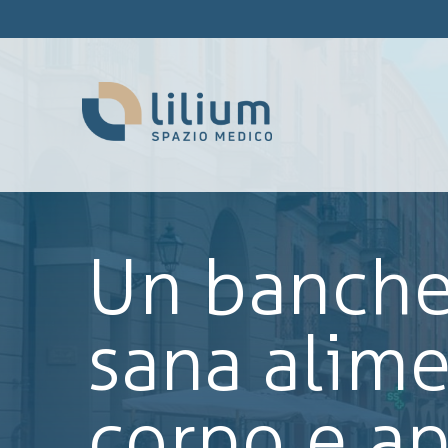
Un banchet
sana alime
corpo e ap