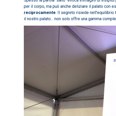
Spesso la parola “sano” evoca immagini di insipidi p
per il corpo, ma può anche deliziare il palato con es
reciprocamente
. Il segreto risiede nell’equilibr
il nostro palato… non solo offre una gamma complet