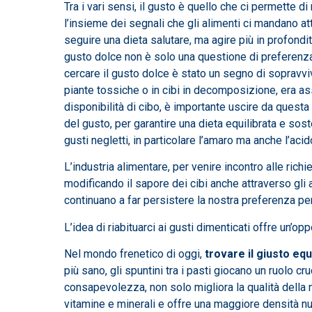
Tra i vari sensi, il gusto è quello che ci permette d
l’insieme dei segnali che gli alimenti ci mandano 
seguire una dieta salutare, ma agire più in profondi
gusto dolce non è solo una questione di preferenza g
cercare il gusto dolce è stato un segno di sopravvi
piante tossiche o in cibi in decomposizione, era a
disponibilità di cibo, è importante uscire da questa ‘
del gusto, per garantire una dieta equilibrata e sos
gusti negletti, in particolare l’amaro ma anche l’ac
L’industria alimentare, per venire incontro alle richi
modificando il sapore dei cibi anche attraverso gli ad
continuano a far persistere la nostra preferenza per
L’idea di riabituarci ai gusti dimenticati offre un’
Nel mondo frenetico di oggi,
trovare il giusto eq
più sano, gli spuntini tra i pasti giocano un ruolo cr
consapevolezza, non solo migliora la qualità della 
vitamine e minerali e offre una maggiore densità nut