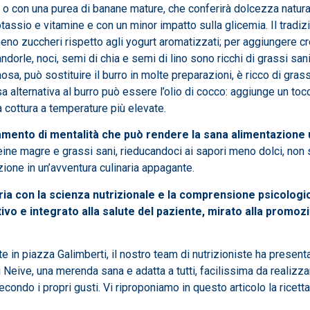
o, o con una purea di banane mature, che conferirà dolcezza natura
tassio e vitamine e con un minor impatto sulla glicemia. Il tradiz
 meno zuccheri rispetto agli yogurt aromatizzati; per aggiunger
ndorle, noci, semi di chia e semi di lino sono ricchi di grassi san
a, può sostituire il burro in molte preparazioni, è ricco di grass
a alternativa al burro può essere l’olio di cocco: aggiunge un toc
a cottura a temperature più elevate.
mento di mentalità che può rendere la sana alimentazione 
teine magre e grassi sani, rieducandoci ai sapori meno dolci, non
zione in un’avventura culinaria appagante.
aria con la scienza nutrizionale e la comprensione psicologic
tivo e integrato alla salute del paziente, mirato alla promoz
ute in piazza Galimberti, il nostro team di nutrizioniste ha presen
Neive, una merenda sana e adatta a tutti, facilissima da realizzare
condo i propri gusti. Vi riproponiamo in questo articolo la ricett