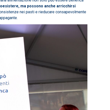
na sana alimentazione non solo può essere benefica
oesistere, ma possono anche arricchirsi
i e consistenze nei pasti e rieducare consapevolmente
 appagante.