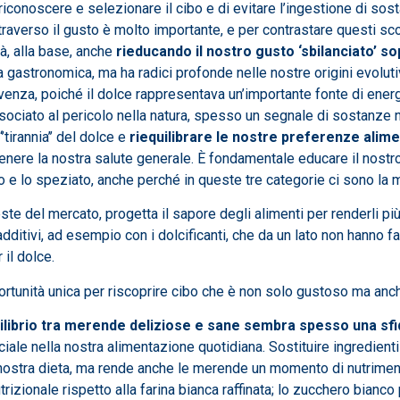
i riconoscere e selezionare il cibo e di evitare l’ingestione di so
attraverso il gusto è molto importante, e per contrastare questi
tà, alla base, anche
rieducando il nostro gusto ‘sbilanciato’ so
astronomica, ma ha radici profonde nelle nostre origini evolutive: 
venza, poiché il dolce rappresentava un’importante fonte di ener
ssociato al pericolo nella natura, spesso un segnale di sostanze
’tirannia’’ del dolce e
riequilibrare le nostre preferenze alime
tenere la nostra salute generale. È fondamentale educare il nostro 
ido e lo speziato, anche perché in queste tre categorie ci sono la
este del mercato, progetta il sapore degli alimenti per renderli più
ditivi, ad esempio con i dolcificanti, che da un lato non hanno fatt
 il dolce.
opportunità unica per riscoprire cibo che è non solo gustoso ma anc
uilibrio tra merende deliziose e sane sembra spesso una sfi
uciale nella nostra alimentazione quotidiana. Sostituire ingredienti
nostra dieta, ma rende anche le merende un momento di nutrimento 
rizionale rispetto alla farina bianca raffinata; lo zucchero bianc