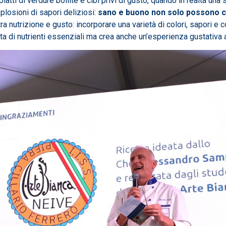
iatti di verdure bollite e cibi privi di gusto, quando in realtà u
plosioni di sapori deliziosi:
sano e buono non solo possono c
io tra nutrizione e gusto: incorporare una varietà di colori, sapor
a di nutrienti essenziali ma crea anche un’esperienza gustativa