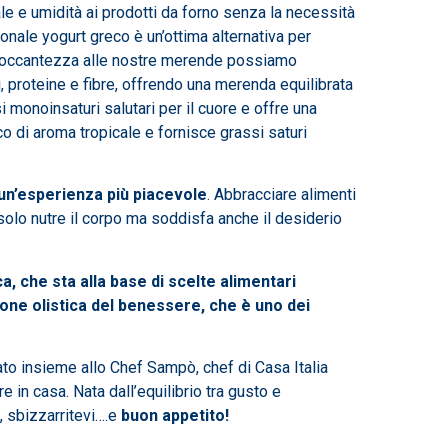
le e umidità ai prodotti da forno senza la necessità
ionale yogurt greco è un’ottima alternativa per
e croccantezza alle nostre merende possiamo
i, proteine e fibre, offrendo una merenda equilibrata
i monoinsaturi salutari per il cuore e offre una
co di aroma tropicale e fornisce grassi saturi
un’esperienza più piacevole
. Abbracciare alimenti
 solo nutre il corpo ma soddisfa anche il desiderio
a, che sta alla base di scelte alimentari
ione olistica del benessere, che è uno dei
tato insieme allo Chef Sampò, chef di Casa Italia
 in casa. Nata dall’equilibrio tra gusto e
a, sbizzarritevi….e
buon appetito!