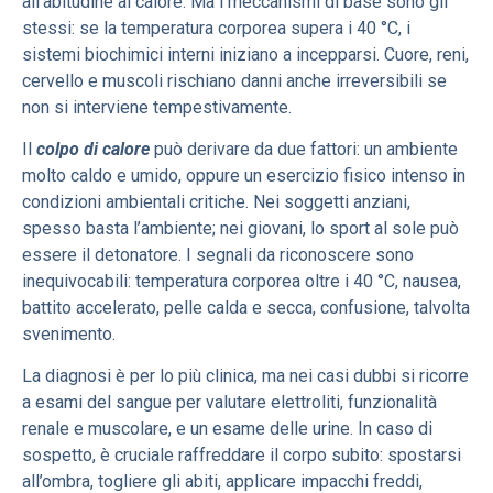
all’abitudine al calore. Ma i meccanismi di base sono gli
stessi: se la temperatura corporea supera i 40 °C, i
sistemi biochimici interni iniziano a incepparsi. Cuore, reni,
cervello e muscoli rischiano danni anche irreversibili se
non si interviene tempestivamente.
Il
colpo di calore
può derivare da due fattori: un ambiente
molto caldo e umido, oppure un esercizio fisico intenso in
condizioni ambientali critiche. Nei soggetti anziani,
spesso basta l’ambiente; nei giovani, lo sport al sole può
essere il detonatore. I segnali da riconoscere sono
inequivocabili: temperatura corporea oltre i 40 °C, nausea,
battito accelerato, pelle calda e secca, confusione, talvolta
svenimento.
La diagnosi è per lo più clinica, ma nei casi dubbi si ricorre
a esami del sangue per valutare elettroliti, funzionalità
renale e muscolare, e un esame delle urine. In caso di
sospetto, è cruciale raffreddare il corpo subito: spostarsi
all’ombra, togliere gli abiti, applicare impacchi freddi,