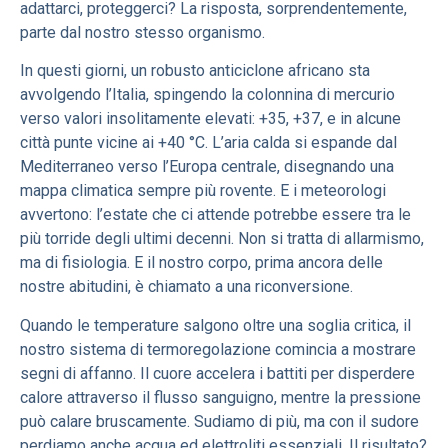
adattarci, proteggerci? La risposta, sorprendentemente,
parte dal nostro stesso organismo.
In questi giorni, un robusto anticiclone africano sta
avvolgendo l’Italia, spingendo la colonnina di mercurio
verso valori insolitamente elevati: +35, +37, e in alcune
città punte vicine ai +40 °C. L’aria calda si espande dal
Mediterraneo verso l’Europa centrale, disegnando una
mappa climatica sempre più rovente. E i meteorologi
avvertono: l’estate che ci attende potrebbe essere tra le
più torride degli ultimi decenni. Non si tratta di allarmismo,
ma di fisiologia. E il nostro corpo, prima ancora delle
nostre abitudini, è chiamato a una riconversione.
Quando le temperature salgono oltre una soglia critica, il
nostro sistema di termoregolazione comincia a mostrare
segni di affanno. Il cuore accelera i battiti per disperdere
calore attraverso il flusso sanguigno, mentre la pressione
può calare bruscamente. Sudiamo di più, ma con il sudore
perdiamo anche acqua ed elettroliti essenziali. Il risultato?