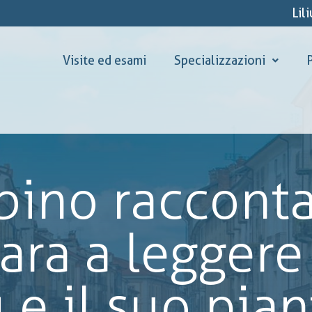
Lil
Visite ed esami
Specializzazioni
P
bino racconta
ara a leggere 
e il suo pian