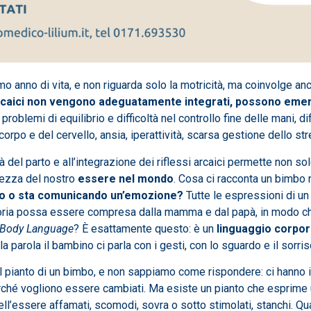
imo anno di vita, e non riguarda solo la motricità, ma coinvolge 
 arcaici non vengono adeguatamente integrati, possono emerg
problemi di equilibrio e difficoltà nel controllo fine delle mani, dif
corpo e del cervello, ansia, iperattività, scarsa gestione dello st
à del parto e all’integrazione dei riflessi arcaici permette non so
ezza del nostro
essere nel mondo
. Cosa ci racconta un bimbo 
gno o sta comunicando un’emozione?
Tutte le espressioni di un
storia possa essere compresa dalla mamma e dal papà, in modo c
 Body Language
? È esattamente questo: è un
linguaggio corpo
parola il bambino ci parla con i gesti, con lo sguardo e il sorris
al pianto di un bimbo, e non sappiamo come rispondere: ci hanno 
ché vogliono essere cambiati. Ma esiste un pianto che esprime
ell’essere affamati, scomodi, sovra o sotto stimolati, stanchi. Q