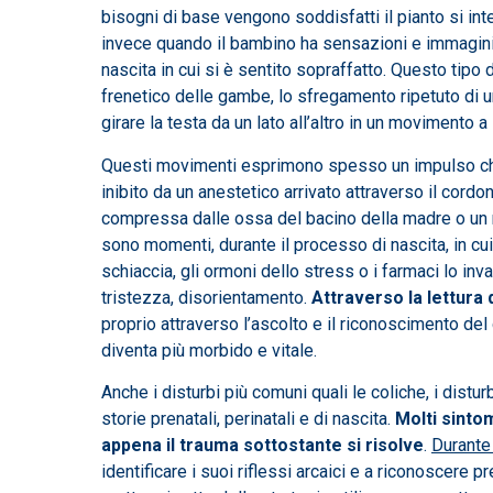
bisogni di base vengono soddisfatti il pianto si in
invece quando il bambino ha sensazioni e immagini
nascita in cui si è sentito sopraffatto. Questo tipo
frenetico delle gambe, lo sfregamento ripetuto di una
girare la testa da un lato all’altro in un movimento a
Questi movimenti esprimono spesso un impulso che è
inibito da un anestetico arrivato attraverso il cor
compressa dalle ossa del bacino della madre o un mo
sono momenti, durante il processo di nascita, in cu
schiaccia, gli ormoni dello stress o i farmaci lo i
tristezza, disorientamento.
Attraverso la lettura 
proprio attraverso l’ascolto e il riconoscimento del
diventa più morbido e vitale.
Anche i disturbi più comuni quali le coliche, i distur
storie prenatali, perinatali e di nascita.
Molti sinto
appena il trauma sottostante si risolve
.
Durante 
identificare i suoi riflessi arcaici e a riconoscere 