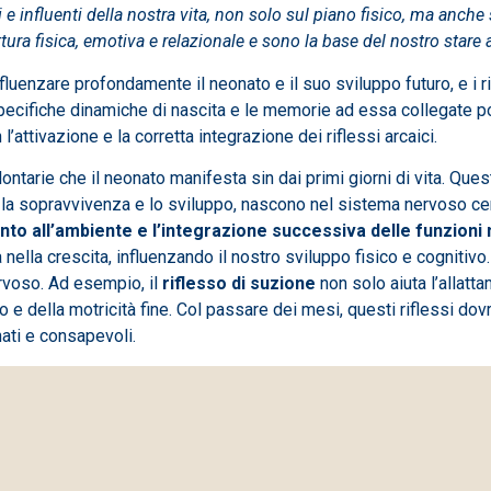
 influenti della nostra vita, non solo sul piano fisico, ma anche
ura fisica, emotiva e relazionale e sono la base del nostro stare
luenzare profondamente il neonato e il suo sviluppo futuro, e i ric
 specifiche dinamiche di nascita e le memorie ad essa collegate 
’attivazione e la corretta integrazione dei riflessi arcaici.
tarie che il neonato manifesta sin dai primi giorni di vita. Questi 
la sopravvivenza e lo sviluppo, nascono nel sistema nervoso centr
nto all’ambiente e l’integrazione successiva delle funzioni 
 nella crescita, influenzando il nostro sviluppo fisico e cogniti
rvoso. Ad esempio, il
riflesso di suzione
non solo aiuta l’allatt
 e della motricità fine. Col passare dei mesi, questi riflessi d
ati e consapevoli.