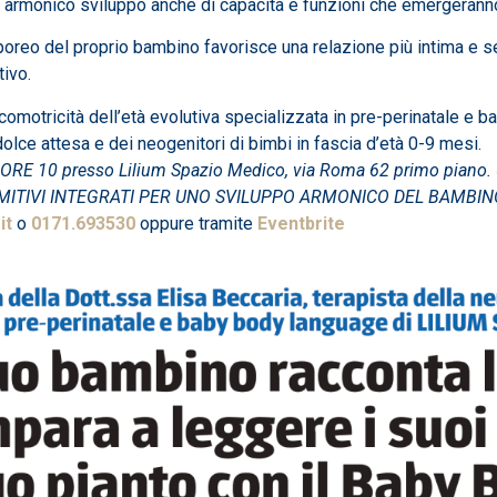
o e armonico sviluppo anche di capacità e funzioni che emergeranno
corporeo del proprio bambino favorisce una relazione più intima e 
ivo.
icomotricità dell’età evolutiva specializzata in pre-perinatale e
olce attesa e dei neogenitori di bimbi in fascia d’età 0-9 mesi.
RE 10 presso Lilium Spazio Medico, via Roma 62 primo piano.
RIMITIVI INTEGRATI PER UNO SVILUPPO ARMONICO DEL BAMBIN
it
o
0171.693530
oppure tramite
Eventbrite