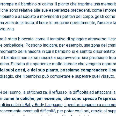
terrompe e il bambino si calma. Il pianto che esprime una memori
 che sono relative alle sue esperienze precedenti, come i momen
 di pianto è associato a movimenti ripetitivi del corpo, gesti com
 zona della testa, il tirare le orecchie ripetutamente, l’arcuare la
 zig-zag.
 stato bloccato, come il tentativo di spingere attraverso il can
done ombelicale. Possono indicare, per esempio, una zona del cran
mento della nascita in cui il bambino si è sentito disorientato 
i il bambino non sa se riuscirà a sopravvivere: una pressione tro
nvadono. Si tratta di esperienze molto intense che vengono espress
dei suoi gesti, e del suo pianto, possiamo comprendere il suo
 disagio, che il bambino può completare e superare quel vissuto. 
bi del sonno, la stitichezza, il reflusso, la difficoltà ad attaccars
mi come le coliche, per esempio, che sono spesso l’espres
gli incontri di Baby Body Language, i genitori imparano a sincro
precocemente eventuali difficoltà, per poter così poi, grazie al su