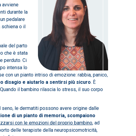
a avviene
ti durante la
e un pedalare
 schiena o il
ale del parto
io che è stata
e perduto. Ci
ppo intensa lo
e con un pianto intriso di emozione: rabbia, panico,
 disagio e aiutarlo a sentirsi più sicuro
. È
Quando il bambino rilascia lo stress, il suo corpo
i al seno, le dermatiti possono avere origine dalle
sione di un pianto di memoria, scompaiono
nizzarsi con le emozioni del proprio bambino
, ad
pporto delle terapiste della neuropsicomotricità,