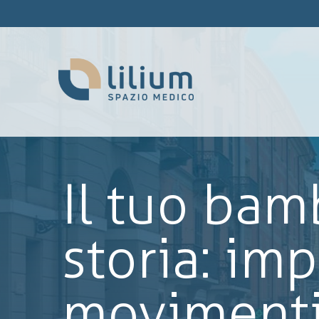
Il tuo bam
storia: imp
movimenti 