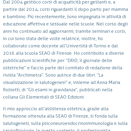
Dal 2004 gestisco corsi di acquaticità per gestanti e, a
partire dal 2014, corsi riguardanti il dopo parto per mamma
e bambino. Più recentemente, sono impegnata in attività di
educazione affettiva e sessuale nelle scuole. Nel corso degli
anni ho continuato ad aggiornarmi, tramite seminari e corsi,
in cui sono stata delle volte relatrice; inoltre, ho
collaborato come docente all’Università di Torino e dal
2016 alla scuola SEAO di Firenze. Ho contribuito a diverse
pubblicazioni scientifiche per “D&D, il giornale delle
ostetriche” e faccio parte del comitato di redazione della
rivista “Archimetra”. Sono autrice di due libri: “La
visualizzazione in salutogenesi” e, insieme ad Anna Maria
Rossetti, di “Gli esami in gravidanza”, pubblicati nella
collana Gli Elementali di SEAO Edizioni.
Il mio approccio all’assistenza ostetrica, grazie alla
formazione ottenuta alla SEAO di Firenze, si fonda sulla
salutogenesi, sulla psiconeuroendocrinoimmunologia e sulla
salutofisiologia. In questo contesto, il professionista