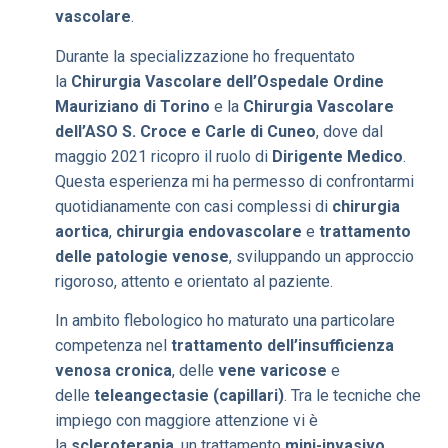
vascolare
.
Durante la specializzazione ho frequentato
la
Chirurgia Vascolare dell’Ospedale Ordine
Mauriziano di Torino
e la
Chirurgia Vascolare
dell’ASO S. Croce e Carle di Cuneo
, dove dal
maggio 2021 ricopro il ruolo di
Dirigente Medico
.
Questa esperienza mi ha permesso di confrontarmi
quotidianamente con casi complessi di
chirurgia
aortica
,
chirurgia endovascolare
e
trattamento
delle patologie venose
, sviluppando un approccio
rigoroso, attento e orientato al paziente.
In ambito flebologico ho maturato una particolare
competenza nel
trattamento dell’insufficienza
venosa cronica
, delle
vene varicose
e
delle
teleangectasie (capillari)
. Tra le tecniche che
impiego con maggiore attenzione vi è
la
scleroterapia
, un trattamento
mini-invasivo,