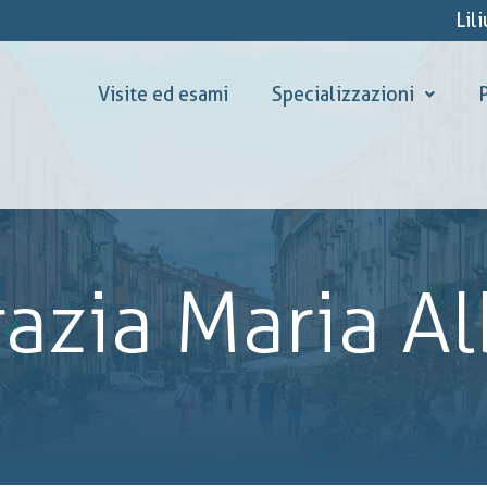
Lil
Visite ed esami
Specializzazioni
P
razia Maria A