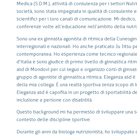
Medica (S.D.M.), attività di consulenza per i settori Nu
società, sono stata impegnata in qualità di consulente 
scientifici per i loro canali di comunicazione. Mi dedico
conferenze volte all’educazione nell’ambito della nutriz
Sono una ex ginnasta agonista di ritmica della Cuneogin
interregionali e nazionali. Ho anche praticato Ju Jitsu p
contemporanea. Ho esperienza come tecnico regionale d
d’Italia e sono giudice di primo livello di ginnastica rit
asd di Mondovì per cui seguo e organizzo corsi di ginna
gruppo di agoniste di ginnastica ritmica. Eleganza asd 
della mia collega. È una realtà sportiva senza scopo di l
Eleganza asd è capofila in un progetto di sportabilità de
inclusione a persone con disabilità.
Questo background mi ha permesso di sviluppare una sen
contesto delle discipline sportive.
Durante gli anni da biologa nutrizionista, ho sviluppato