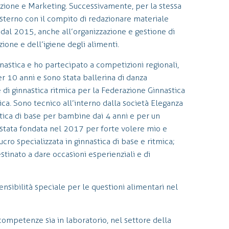
trizione e Marketing. Successivamente, per la stessa
esterno con il compito di redazionare materiale
, dal 2015, anche all’organizzazione e gestione di
ione e dell’igiene degli alimenti.
nastica e ho partecipato a competizioni regionali,
er 10 anni e sono stata ballerina di danza
i ginnastica ritmica per la Federazione Ginnastica
mica. Sono tecnico all’interno dalla società Eleganza
stica di base per bambine dai 4 anni e per un
è stata fondata nel 2017 per forte volere mio e
ucro specializzata in ginnastica di base e ritmica;
stinato a dare occasioni esperienziali e di
sibilità speciale per le questioni alimentari nel
 competenze sia in laboratorio, nel settore della