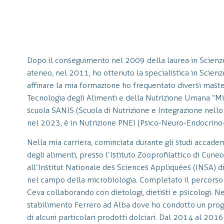
Dopo il conseguimento nel 2009 della laurea in Scienze 
ateneo, nel 2011, ho ottenuto la specialistica in Scien
affinare la mia formazione ho frequentato diversi master
Tecnologia degli Alimenti e della Nutrizione Umana “Mic
scuola SANIS (Scuola di Nutrizione e Integrazione nello 
nel 2023, è in Nutrizione PNEI (Psico-Neuro-Endocrino
Nella mia carriera, cominciata durante gli studi accadem
degli alimenti, presso l’Istituto Zooprofilattico di Cune
all’Institut Nationale des Sciences Appliquées (INSA) d
nel campo della microbiologia. Completato il percorso 
Ceva collaborando con dietologi, dietisti e psicologi. 
stabilimento Ferrero ad Alba dove ho condotto un proge
di alcuni particolari prodotti dolciari. Dal 2014 al 2016