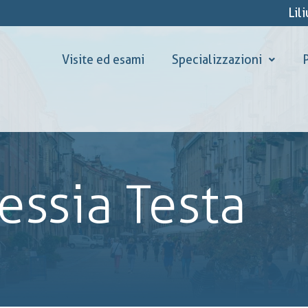
Lil
Visite ed esami
Specializzazioni
P
essia Testa