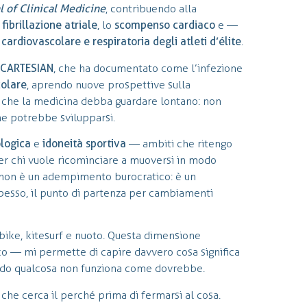
l of Clinical Medicine
, contribuendo alla
a
fibrillazione atriale
, lo
scompenso cardiaco
e —
ardiovascolare e respiratoria degli atleti d’élite
.
CARTESIAN
, che ha documentato come l’infezione
olare
, aprendo nuove prospettive sulla
o che la medicina debba guardare lontano: non
he potrebbe svilupparsi.
ologica
e
idoneità sportiva
— ambiti che ritengo
 per chi vuole ricominciare a muoversi in modo
non è un adempimento burocratico: è un
spesso, il punto di partenza per cambiamenti
 bike, kitesurf e nuoto. Questa dimensione
co — mi permette di capire davvero cosa significa
ndo qualcosa non funziona come dovrebbe.
, che cerca il perché prima di fermarsi al cosa.