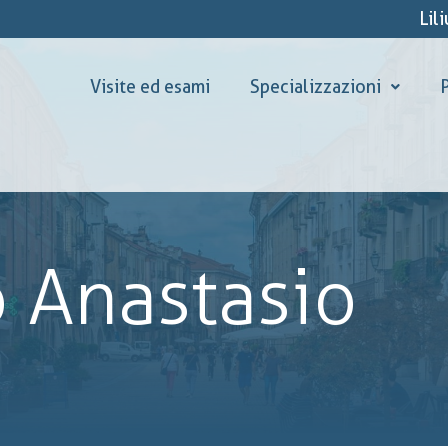
Lil
Visite ed esami
Specializzazioni
P
o Anastasio