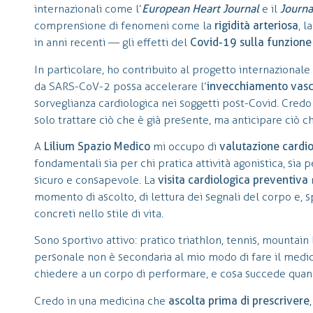
internazionali come l’
European Heart Journal
e il
Journa
comprensione di fenomeni come la
rigidità arteriosa
, l
in anni recenti — gli effetti del
Covid-19 sulla funzione c
In particolare, ho contribuito al progetto internazionale
da SARS-CoV-2 possa accelerare l’
invecchiamento vasc
sorveglianza cardiologica nei soggetti post-Covid. Cred
solo trattare ciò che è già presente, ma anticipare ciò c
A
Lilium Spazio Medico
mi occupo di
valutazione cardi
fondamentali sia per chi pratica attività agonistica, sia
sicuro e consapevole. La
visita cardiologica preventiva
momento di ascolto, di lettura dei segnali del corpo e, 
concreti nello stile di vita.
Sono sportivo attivo: pratico triathlon, tennis, mountain
personale non è secondaria al mio modo di fare il medi
chiedere a un corpo di performare, e cosa succede qua
Credo in una medicina che
ascolta prima di prescrivere