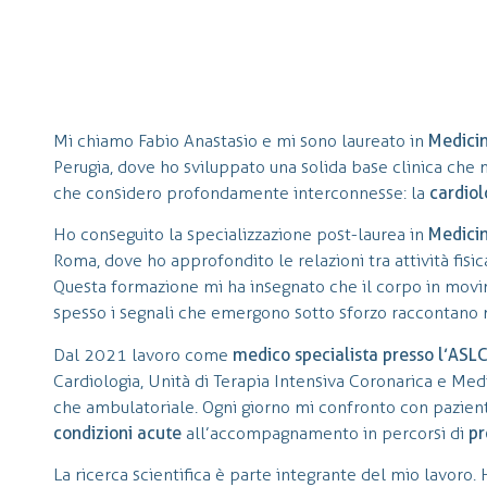
Mi chiamo Fabio Anastasio e mi sono laureato in
Medicin
Perugia, dove ho sviluppato una solida base clinica che 
che considero profondamente interconnesse: la
cardiol
Ho conseguito la specializzazione post-laurea in
Medicin
Roma, dove ho approfondito le relazioni tra attività fisi
Questa formazione mi ha insegnato che il corpo in movi
spesso i segnali che emergono sotto sforzo raccontano mol
Dal 2021 lavoro come
medico specialista presso l’ASL
Cardiologia, Unità di Terapia Intensiva Coronarica e Medic
che ambulatoriale. Ogni giorno mi confronto con pazienti 
condizioni acute
all’accompagnamento in percorsi di
pr
La ricerca scientifica è parte integrante del mio lavoro. 