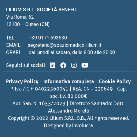
LILIUM S.R.L. SOCIETÀ BENEFIT
Via Roma, 62
12100 – Cuneo (CN)
TEL
+39 0171 693530
EMAIL
segreteria@spaziomedico-lilium.it
ORARI
dal lunedì al sabato, dalle 8.00 alle 20.00
Seguici sui social!
Privacy Policy
–
Informativa completa
–
Cookie Policy
P. Iva / C.F. 04022560041 | REA: CN – 330649 | Cap.
soc. i.v. 80.000€
Aut. San. N. 1655/2023 | Direttore Sanitario: Dott.
Alessandro Morelli
Copyright © 2022 Lilium S.R.L. S.B., All rights reserved.
Designed by
Involucra