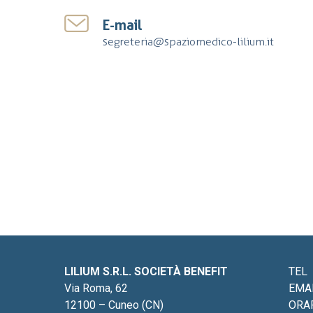
E-mail
segreteria@spaziomedico-lilium.it
LILIUM S.R.L. SOCIETÀ BENEFIT
TEL
Via Roma, 62
EMA
12100 – Cuneo (CN)
ORA