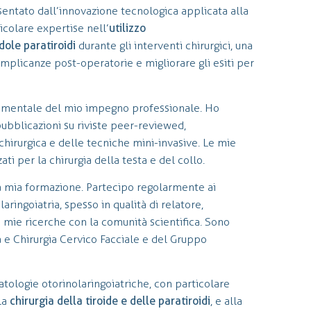
sentato dall’innovazione tecnologica applicata alla
icolare expertise nell’
utilizzo
dole paratiroidi
durante gli interventi chirurgici, una
omplicanze post-operatorie e migliorare gli esiti per
damentale del mio impegno professionale. Ho
pubblicazioni su riviste peer-reviewed,
chirurgica e delle tecniche mini-invasive. Le mie
ti per la chirurgia della testa e del collo.
a mia formazione. Partecipo regolarmente ai
aringoiatria, spesso in qualità di relatore,
e mie ricerche con la comunità scientifica. Sono
ia e Chirurgia Cervico Facciale e del Gruppo
atologie otorinolaringoiatriche, con particolare
lla
chirurgia della tiroide e delle paratiroidi
, e alla