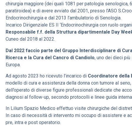
chirurgia maggiore (dei quali 1081 per patologia senologica, 6
paratiroidea) e di avere avviato dal 2001, presso l’ASO S.Croce
Endocrinochirurgia e dal 2013 l’ambulatorio di Senologia.
Incarico Dirigenziale ES II ‘Endocrinochirurgia con ruolo organ
Responsabile f.f. della Struttura dipartimentale Day We
Cuneo dal 2018 al 2022.
Dal 2022 faccio parte del Gruppo Interdisciplinare di Cura
Ricerca e la Cura del Cancro di Candiolo
, uno dei dieci più
Europa.
Ad agosto 2023 ho ricevuto l’incarico di
Coordinatore della B
modello di cura e assistenza della donna con tumore al seno,
dell’operato di diverse figure professionali dedicate che acco
diagnosi al follow-up, secondo protocolli e linee guida interna
In Lilium Spazio Medico effettuo visite chirurgiche del distrett
In caso di necessità di intervento mi occupo di assistere e a
pre, intra e post operatorio.