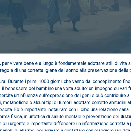
ici, per vivere bene e a lungo è fondamentale adottare stili di vit
e regole di una corretta igiene del sonno alla preservazione della p
ra! Durante i primi 1000 giorni, che vanno dal concepimento fino a
 il benessere del bambino una volta adulto: un impegno su vari fr
rcita un’influenza sull’espressione dei geni e può contribuire a dim
 metaboliche o alcuni tipi di tumori: adottare corrette abitudini a
 crescita. Ed è importante instaurare con il cibo una relazione san
orma fisica, in un’ottica di salute mentale e prevenzione dei
dist
re più urgente e importante diffondere un’informazione corretta 
anelli di allarme, per arrivare a contattare con maggiore rapidità 