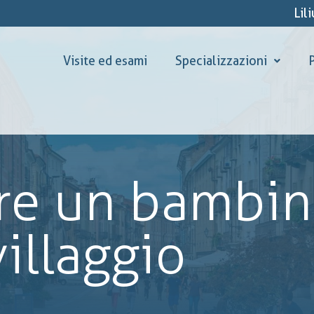
Lil
Visite ed esami
Specializzazioni
P
re un bambin
villaggio