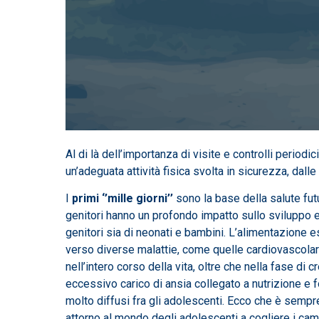
Al di là dell’importanza di visite e controlli period
un’adeguata attività fisica svolta in sicurezza, dall
I
primi ‘’mille giorni’’
sono la base della salute futu
genitori hanno un profondo impatto sullo sviluppo e
genitori sia di neonati e bambini. L’alimentazione ese
verso diverse malattie, come quelle cardiovascolari,
nell’intero corso della vita, oltre che nella fase di
eccessivo carico di ansia collegato a nutrizione e f
molto diffusi fra gli adolescenti. Ecco che è semp
attorno al mondo degli adolescenti a cogliere i camp