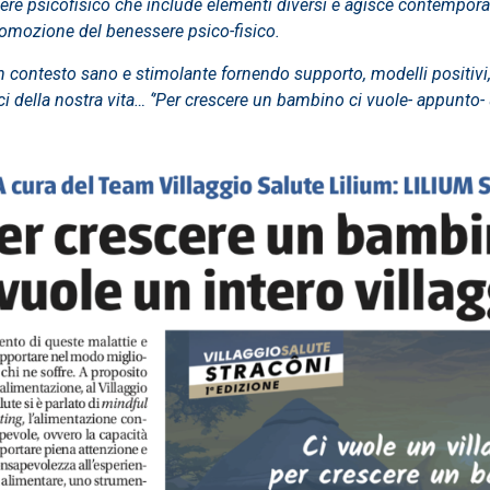
ere psicofisico che include elementi diversi e agisce contemporane
promozione del benessere psico-fisico.
n contesto sano e stimolante fornendo supporto, modelli positiv
ci della nostra vita… ‘’Per crescere un bambino ci vuole- appunto- u