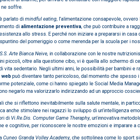
 ne soffre.
è parlato di
mindful eating
, l’alimentazione consapevole, ovvero 
rumento di
alimentazione preventiva
, che può contribuire a rag
la resistenza allo stress. E perché non iniziare a prepararsi in cas
puntino del pomeriggio o come merenda per la scuola per i nostri fi
I.S.S. Arte Bianca Neive,
in collaborazione con le nostre nutrizionis
piccoli, oltre alla questione cibo, vi è quella allo schermo di cellu
di vita sedentario. Negli ultimi anni, le possibilità per bambini e 
 web
può diventare tanto pericoloso, dal momento che spesso i g
norme potenziale, come ci hanno spiegato le Social Media Manag
ono negarlo ma valorizzarlo indirizzando ad un approccio coscient
 che si riflettono inevitabilmente sulla salute mentale, in partic
ca anche stimolare nei ragazzi lo sviluppo di un’intelligenza emot
ori di
Vi.Re.Dis. Computer Game Theraphy
, un’innovativa metodo
che e cognitive, per riconoscere le nostre emozioni e imparare a co
la
Cuneo Granda Volley
Academy
, che sottolinea come lo sport 