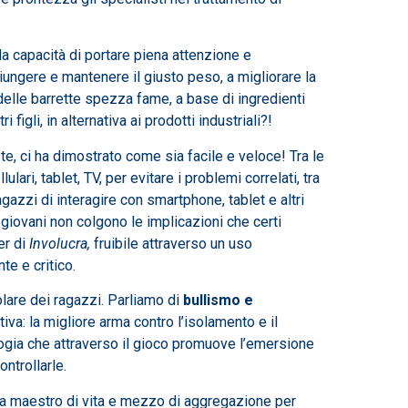
la capacità di portare piena attenzione e
giungere e mantenere il giusto peso, a migliorare la
a delle barrette spezza fame, a base di ingredienti
gli, in alternativa ai prodotti industriali?!
te, ci ha dimostrato come sia facile e veloce! Tra le
lari, tablet, TV, per evitare i problemi correlati, tra
ragazzi di interagire con smartphone, tablet e altri
iovani non colgono le implicazioni che certi
er di
Involucra,
fruibile attraverso un uso
e e critico.
olare dei ragazzi. Parliamo di
bullismo e
iva: la migliore arma contro l’isolamento e il
logia che attraverso il gioco promuove l’emersione
ntrollarle.
sia maestro di vita e mezzo di aggregazione per