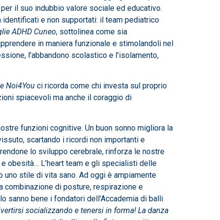
 per il suo indubbio valore sociale ed educativo.
identificati e non supportati: il team pediatrico
glie ADHD Cuneo
, sottolinea come sia
apprendere in maniera funzionale e stimolandoli nel
ressione, l’abbandono scolastico e l’isolamento,
ne Noi4You
ci ricorda come chi investa sul proprio
ioni spiacevoli ma anche il coraggio di
nostre funzioni cognitive. Un buon sonno migliora la
vissuto, scartando i ricordi non importanti e
orendone lo sviluppo cerebrale, rinforza le nostre
te e obesità…
L’heart team e gli specialisti delle
 uno stile di vita sano. Ad oggi è ampiamente
la combinazione di posture, respirazione e
E lo sanno bene i fondatori dell’Accademia di balli
ivertirsi socializzando e tenersi in forma! La danza