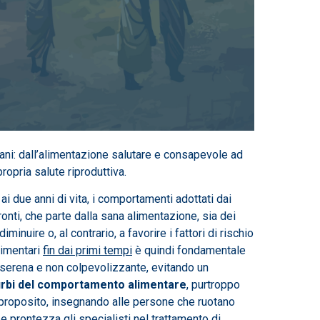
a sani: dall’alimentazione salutare e consapevole ad
ropria salute riproduttiva.
i due anni di vita, i comportamenti adottati dai
onti, che parte dalla sana alimentazione, sia dei
inuire o, al contrario, a favorire i fattori di rischio
limentari
fin dai primi tempi
è quindi fondamentale
a, serena e non colpevolizzante, evitando un
urbi del comportamento alimentare
, purtroppo
a proposito, insegnando alle persone che ruotano
e prontezza gli specialisti nel trattamento di