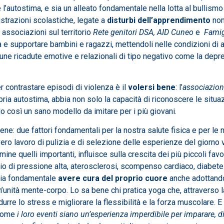
 l’autostima, e sia un alleato fondamentale nella lotta al bullismo
ustrazioni scolastiche, legate a
disturbi dell’apprendimento
non 
 associazioni sul territorio
Rete genitori DSA,
AID Cuneo
e
Fami
 e supportare bambini e ragazzi, mettendoli nelle condizioni di 
lcune ricadute emotive e relazionali di tipo negativo come la dep
r contrastare episodi di violenza è il
volersi bene
: l’
associazio
ria autostima, abbia non solo la capacità di riconoscere le situaz
o così un sano modello da imitare per i più giovani.
ne: due fattori fondamentali per la nostra salute fisica e per le 
 vero lavoro di pulizia e di selezione delle esperienze del giorno 
ine quelli importanti, influisce sulla crescita dei più piccoli fav
schio di pressione alta, aterosclerosi, scompenso cardiaco, diabe
sia fondamentale
avere cura del proprio cuore
anche adottando
n’unità mente-corpo. Lo sa bene chi pratica yoga che, attraverso 
idurre lo stress e migliorare la flessibilità e la forza muscolare. 
 come
i loro eventi siano un’esperienza imperdibile per imparare, d