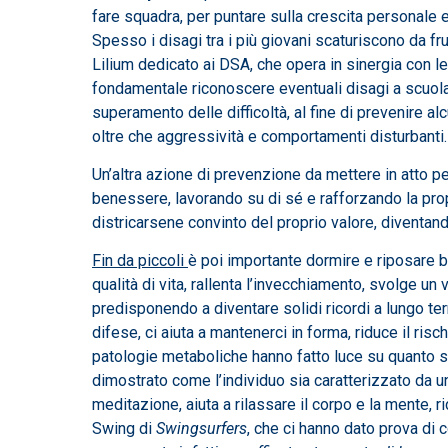
fare squadra, per puntare sulla crescita personale e
Spesso i disagi tra i più giovani scaturiscono da fr
Lilium dedicato ai DSA, che opera in sinergia con le
fondamentale riconoscere eventuali disagi a scuola
superamento delle difficoltà, al fine di prevenire a
oltre che aggressività e comportamenti disturbanti.
Un’altra azione di prevenzione da mettere in atto pe
benessere, lavorando su di sé e rafforzando la prop
districarsene convinto del proprio valore, diventand
Fin da piccoli
è poi importante dormire e riposare be
qualità di vita, rallenta l’invecchiamento, svolge un
predisponendo a diventare solidi ricordi a lungo term
difese, ci aiuta a mantenerci in forma, riduce il ri
patologie metaboliche hanno fatto luce su quanto 
dimostrato come l’individuo sia caratterizzato da u
meditazione, aiuta a rilassare il corpo e la mente, r
Swing di
Swingsurfers
, che ci hanno dato prova di