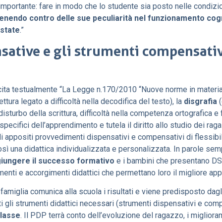
ù importante: fare in modo che lo studente sia posto nelle condizio
enendo contro delle sue peculiarità nel funzionamento cog
estate
.”
sative e gli strumenti compensativi
ta testualmente “La Legge n.170/2010 “Nuove norme in materia d
ettura legato a difficoltà nella decodifica del testo), la
disgrafia
(
disturbo della scrittura, difficoltà nella competenza ortografica e
cifici dell’apprendimento e tutela il diritto allo studio dei ragazz
i appositi provvedimenti dispensativi e compensativi di flessibilit
sì una didattica individualizzata e personalizzata. In parole sem
ggiungere il successo formativo
e i bambini che presentano DSA,
umenti e accorgimenti didattici che permettano loro il migliore a
 famiglia comunica alla scuola i risultati e viene predisposto dag
tti gli strumenti didattici necessari (strumenti dispensativi e com
classe
. Il PDP terrà conto dell’evoluzione del ragazzo, i migliorame