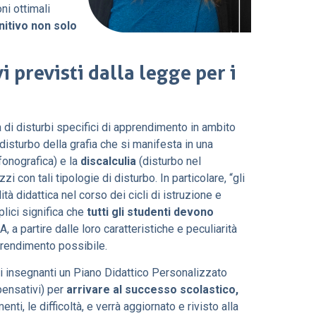
ni ottimali
nitivo non solo
 previsti dalla legge per i
i disturbi specifici di apprendimento in ambito
disturbo della grafia che si manifesta in una
 fonografica) e la
discalculia
(disturbo nel
i con tali tipologie di disturbo. In particolare, “gli
à didattica nel corso dei cicli di istruzione e
plici significa che
tutti gli studenti devono
 a partire dalle loro caratteristiche e peculiarità
pprendimento possibile.
li insegnanti un Piano Didattico Personalizzato
pensativi) per
arrivare al successo scolastico,
nti, le difficoltà, e verrà aggiornato e rivisto alla