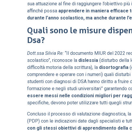
sua attuazione al fine di raggiungere l’obiettivo pi
affinché possa
apprendere in maniera efficace t
durante l’anno scolastico, ma anche durante l’
Quali sono le misure dispen
Dsa?
Dott.ssa Silvia Re:
“Il documento MIUR del 2022 reci
scolastico”, riconosce la
dislessia
(disturbo della l
difficoltà motoria della scrittura), la
disortografia
(
comprendere e operare con i numeri) quali disturbi spe
studenti con diagnosi di DSA hanno diritto a fruire d
formazione e negli studi universitari” garantendo co
essere messi nelle condizioni migliori per ra
specifiche, devono poter utilizzare tutti quegli str
Concluso il processo di valutazione diagnostica, la
(PDP) con le indicazioni date dagli specialisti e tu
con gli stessi obiettivi di apprendimento della 