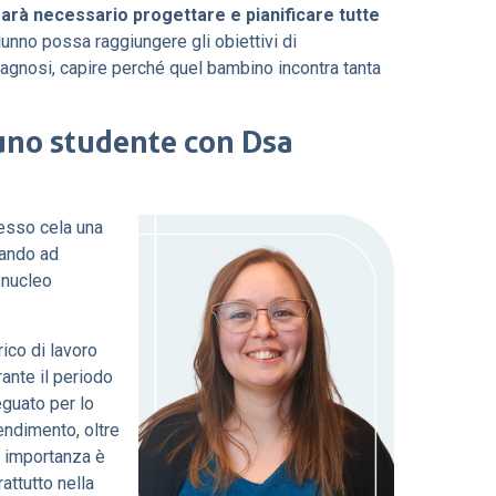
 sarà necessario progettare e pianificare tutte
lunno possa raggiungere gli obiettivi di
agnosi, capire perché quel bambino incontra tanta
 uno studente con Dsa
esso cela una
dando ad
o nucleo
ico di lavoro
ante il periodo
eguato per lo
endimento, oltre
e importanza è
ttutto nella