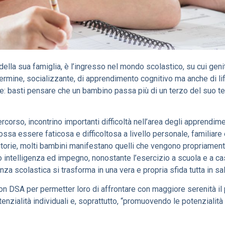
ella sua famiglia, è l’ingresso nel mondo scolastico, su cui genit
rmine, socializzante, di apprendimento cognitivo ma anche di life 
nte: basti pensare che un bambino passa più di un terzo del suo t
ercorso, incontrino importanti difficoltà nell’area degli apprendim
ossa essere faticosa e difficoltosa a livello personale, familiare
sitorie, molti bambini manifestano quelli che vengono propriament
oro intelligenza ed impegno, nonostante l’esercizio a scuola e a 
enza scolastica si trasforma in una vera e propria sfida tutta in sal
n DSA per permetter loro di affrontare con maggiore serenità il 
tenzialità individuali e, soprattutto, “promuovendo le potenzialit