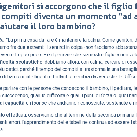
i
genitori si accorgono che il figlio 
i compiti diventa un momento “ad a
 aiutare il loro bambino?
e: “
La prima cosa da fare è mantenere la calma. Come genitori, di 
iamo fra due estremi: il sentirci in colpa -non facciamo abbastan
veri o troppo poco…- e il pensare che sia nostro figlio a non v
ficoltà scolastiche
: dobbiamo allora, con calma, cercare di osse
più ostici, perché il tempo dei compiti si trasforma in una battagl
di bambini intelligenti e brillanti e sembra davvero che le difficolt
e parlare con le persone che conoscono il bambino, il pediatra, le
 succedendo, quali le difficoltà e quali i punti di forza di quel 
di capacità e risorse
che andranno riconosciute, sostenute e ri
to effettuati, osserviamo che al termine della seconda primaria le 
 tanti errori, l’apprendimento delle tabelline continua ad essere f
a.