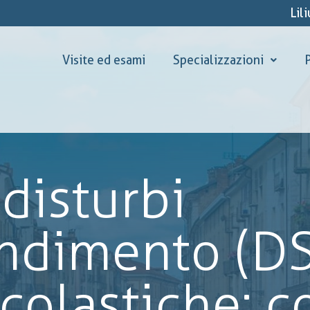
Lil
Visite ed esami
Specializzazioni
P
disturbi
ndimento (DSA
 scolastiche: 