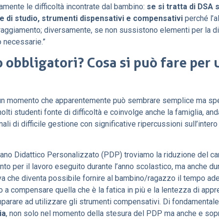
mente le difficoltà incontrate dal bambino:
se si tratta di DSA
e di studio, strumenti dispensativi e compensativi
perché l’a
raggiamento; diversamente, se non sussistono elementi per la di
to necessarie.”
 obbligatori? Cosa si può fare per
 un momento che apparentemente può sembrare semplice ma sp
ti studenti fonte di difficoltà e coinvolge anche la famiglia, an
i di difficile gestione con significative ripercussioni sull’inter
iano Didattico Personalizzato (PDP) troviamo la riduzione del car
nto per il lavoro eseguito durante l’anno scolastico, ma anche dur
iva che diventa possibile fornire al bambino/ragazzo il tempo ad
o a compensare quella che è la fatica in più e la lentezza di appr
mparare ad utilizzare gli strumenti compensativi. Di fondamental
ia
, non solo nel momento della stesura del PDP ma anche e sopra