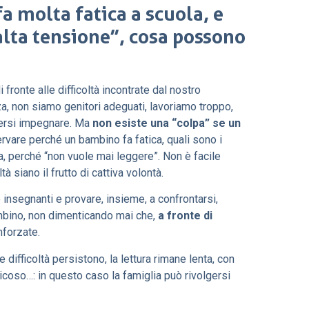
fa molta fatica a scuola, e
lta tensione”, cosa possono
fronte alle difficoltà incontrate dal nostro
za, non siamo genitori adeguati, lavoriamo troppo,
olersi impegnare. Ma
non esiste una “colpa” se un
rvare perché un bambino fa fatica, quali sono i
ia, perché “non vuole mai leggere”. Non è facile
à siano il frutto di cattiva volontà.
 insegnanti e provare, insieme, a confrontarsi,
bambino, non dimenticando mai che,
a fronte di
nforzate.
difficoltà persistono, la lettura rimane lenta, con
aticoso…: in questo caso la famiglia può rivolgersi